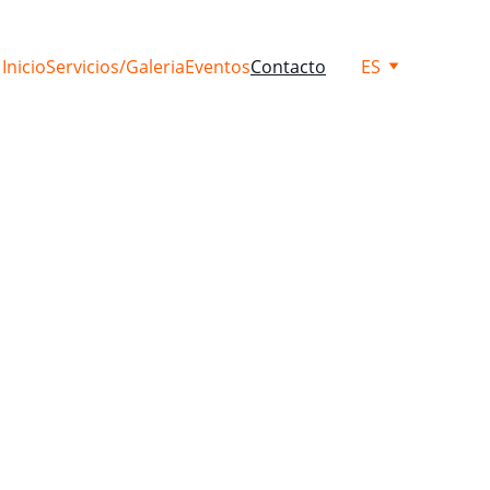
Inicio
Servicios/Galeria
Eventos
Contacto
ES
ante.
a tu evento.